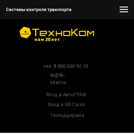
Системы контроля транспорта
тел. 8 800 500 92 10
tk@tk-
ekat.ru
Вход в АвтоГРАФ
Вход в GR.Cards
Техподдержка