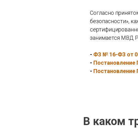
Согласно принято
безопасности», к
сертифицированно
занимается МВД Р
-
ФЗ № 16-ФЗ от 0
-
Постановление П
-
Постановление П
В каком т