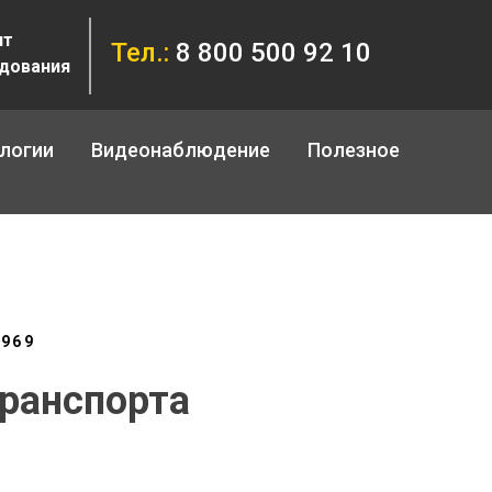
нт
Тел.:
8 800 500 92 10
дования
логии
Видеонаблюдение
Полезное
№969
ранспорта