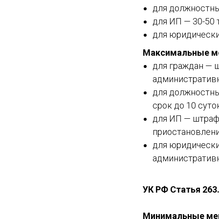
для должностны
для ИП — 30-50 
для юридически
Максимальные ме
для граждан — ш
административны
для должностны
срок до 10 суток
для ИП — штраф
приостановление
для юридически
административн
УК РФ Статья 263
Минимальные ме