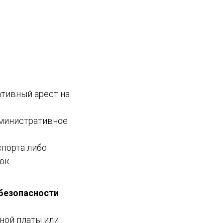
ативный арест на
дминистративное
спорта либо
ок.
 безопасности
ной платы или