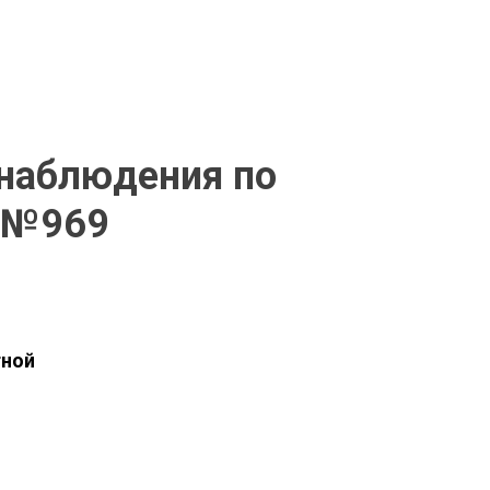
онаблюдения по
 №969
тной