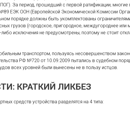
ОГ). За период, прошедший с первой ратификации, многие 
а №89 ЕЭК ООН (Европейской Экономической Комиссии Орга
ьном порядке должны быть укомплектованы ограничителями 
сных грузов (городское, пригородное, междугороднее или
-либо исключения не предусмотрены, поэтому не стоит отк
обильным транспортом, пользуясь несовершенством закон
ельства РФ №720 от 10.09.2009 пытались в судебном поря
удов всех уровней были вынесены не в пользу истцов.
ТИ: КРАТКИЙ ЛИКБЕЗ
тных средств устройства разделятся на 4 типа: