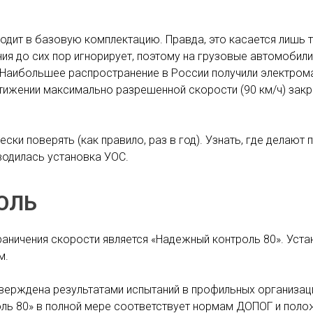
дит в базовую комплектацию. Правда, это касается лишь 
ия до сих пор игнорирует, поэтому на грузовые автомобил
 Наибольшее распространение в России получили электрома
стижении максимально разрешенной скорости (90 км/ч) зак
ки поверять (как правило, раз в год). Узнать, где делают 
водилась установка УОС.
ОЛЬ
аничения скорости является «Надежный контроль 80». Уст
м.
верждена результатами испытаний в профильных организац
ль 80» в полной мере соответствует нормам ДОПОГ и поло