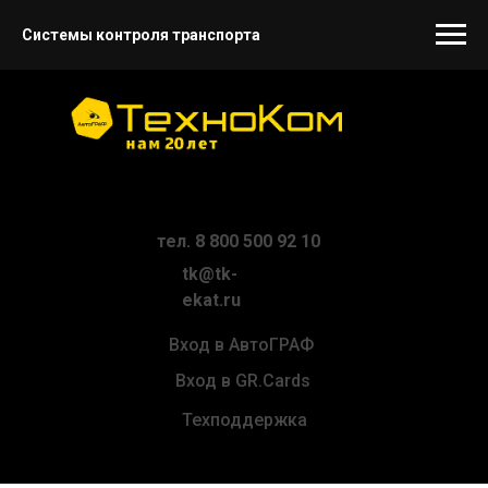
Системы контроля транспорта
тел. 8 800 500 92 10
tk@tk-
ekat.ru
Вход в АвтоГРАФ
Вход в GR.Cards
Техподдержка