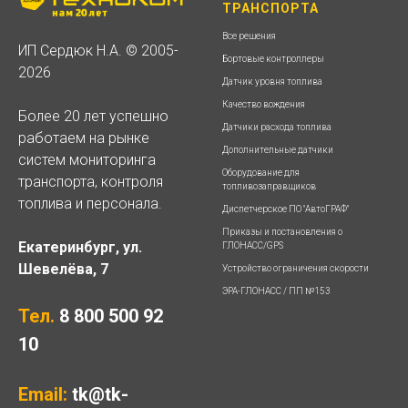
ТРАНСПОРТА
Все решения
ИП Сердюк Н.А. © 2005-
Бортовые контроллеры
2026
Датчик уровня топлива
Качество вождения
Более 20 лет успешно
Датчики расхода топлива
работаем на рынке
Дополнительные датчики
систем мониторинга
Оборудование для
транспорта, контроля
топливозаправщиков
топлива и персонала.
Диспетчерское ПО "АвтоГРАФ"
Приказы и постановления о
Екатеринбург, ул.
ГЛОНАСС/GPS
Шевелёва, 7
Устройство ограничения скорости
ЭРА-ГЛОНАСС / ПП №153
Тел.
8 800 500 92
10
Email:
tk@tk-