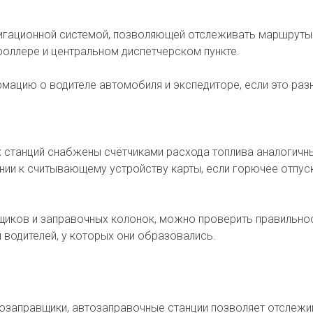
гационной системой, позволяющей отслеживать маршруты 
роллере и центральном диспетчерском пункте.
ацию о водителе автомобиля и экспедиторе, если это разн
станций снабжены счётчиками расхода топлива аналогичным
нии к считывающему устройству карты, если горючее отпус
щиков и заправочных колонок, можно проверить правильно
и водителей, у которых они образовались.
озаправщики, автозаправочные станции позволяет отслеж