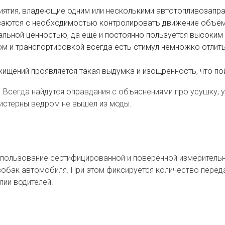
иятия, владеющие одним или несколькими автотопливозапра
ваются с необходимостью контролировать движение объём
льной ценностью, да ещё и постоянно пользуется высоким с
ом и транспортировкой всегда есть стимул немножко отлить
 хищений проявляется такая выдумка и изощрённость, что п
Всегда найдутся оправдания с объяснениями про усушку, у
цистерны ведром не вышел из моды.
пользование сертифицированной и поверенной измерительн
зобак автомобиля. При этом фиксируется количество передан
лии водителей.