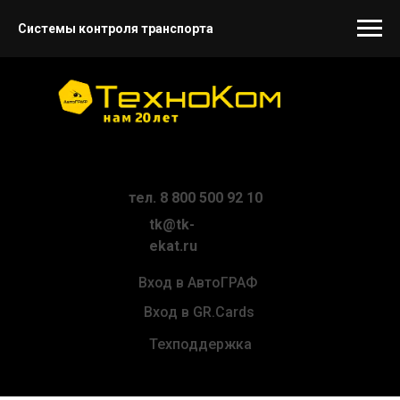
Системы контроля транспорта
тел. 8 800 500 92 10
tk@tk-
ekat.ru
Вход в АвтоГРАФ
Вход в GR.Cards
Техподдержка