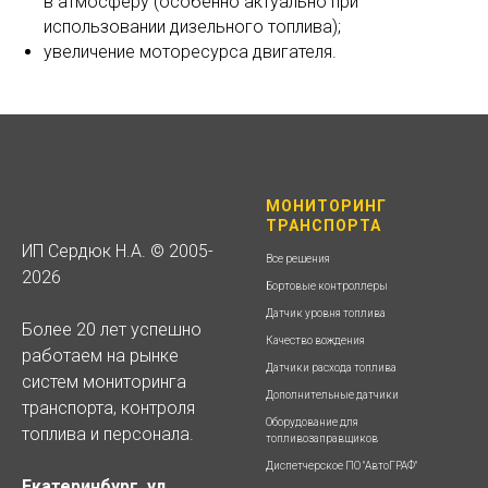
в атмосферу (особенно актуально при
использовании дизельного топлива);
увеличение моторесурса двигателя.
МОНИТОРИНГ
ТРАНСПОРТА
ИП Сердюк Н.А. © 2005-
Все решения
2026
Бортовые контроллеры
Датчик уровня топлива
Более 20 лет успешно
Качество вождения
работаем на рынке
Датчики расхода топлива
систем мониторинга
Дополнительные датчики
транспорта, контроля
Оборудование для
топлива и персонала.
топливозаправщиков
Диспетчерское ПО "АвтоГРАФ"
Екатеринбург, ул.