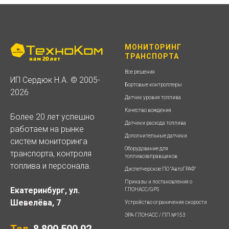
МОНИТОРИНГ
ТРАНСПОРТА
Все решения
ИП Сердюк Н.А. © 2005-
Бортовые контроллеры
2026
Датчик уровня топлива
Качество вождения
Более 20 лет успешно
Датчики расхода топлива
работаем на рынке
Дополнительные датчики
систем мониторинга
Оборудование для
транспорта, контроля
топливозаправщиков
топлива и персонала.
Диспетчерское ПО "АвтоГРАФ"
Приказы и постановления о
Екатеринбург, ул.
ГЛОНАСС/GPS
Шевелёва, 7
Устройство ограничения скорости
ЭРА-ГЛОНАСС / ПП №153