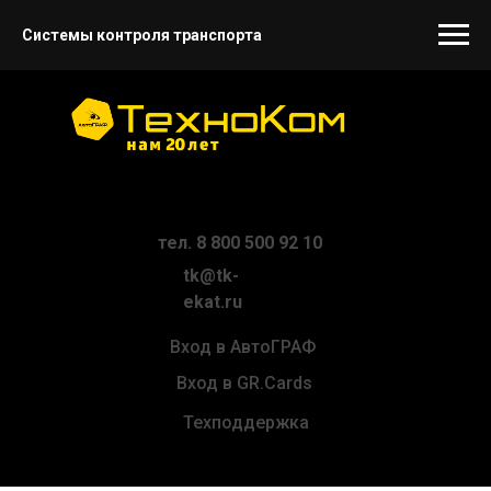
Системы контроля транспорта
тел. 8 800 500 92 10
tk@tk-
ekat.ru
Вход в АвтоГРАФ
Вход в GR.Cards
Техподдержка