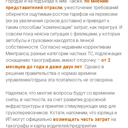
городах и на подъезде к ним. Также,
по мнению
представителей отрасли
, ужесточение требований
обернется ощутимым ростом тарифов на перевозки
(из-за увеличения сроков доставки) и приведет к
таким способам "компенсации" затрат, как перегруз. И
совсем пока неясна ситуация с физлицами, у которых
автобусы и грузовики находятся в личной
собственности. Согласно недавним коррективам
Минтранса, разные категории частных ТС, подлежащих
оснащению тахографами, имеют отсрочку –
от 2
месяцев до года и даже двух лет
. Однако в
решении правительства о нормах времени
управления/отдыха эта поэтапность не оговорена.
Надеемся, что многие вопросы будут со временем
сняты, в частности, за счет развития дорожной
инфраструктуры и принятия стимулирующих мер для
грузоперевозчиков. Кстати, напомним, что юрлица и
ИП могут официально
возмещать часть затрат
на
тахографы и карты водителей/предприятия.