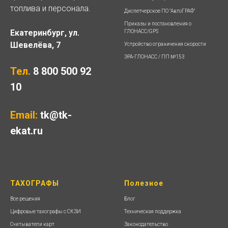
топлива и персонала.
Диспетчерское ПО "АвтоГРАФ"
Приказы и постановления о
Екатеринбург, ул.
ГЛОНАСС/GPS
Шевелёва, 7
Устройство ограничения скорости
ЭРА-ГЛОНАСС / ПП №153
Тел.
8 800 500 92
10
Email:
tk@tk-
ekat.ru
ТАХОГРАФЫ
Полезное
Все решения
Блог
Цифровые тахографы с СКЗИ
Техническая поддержка
Считыватели карт
Законодательство