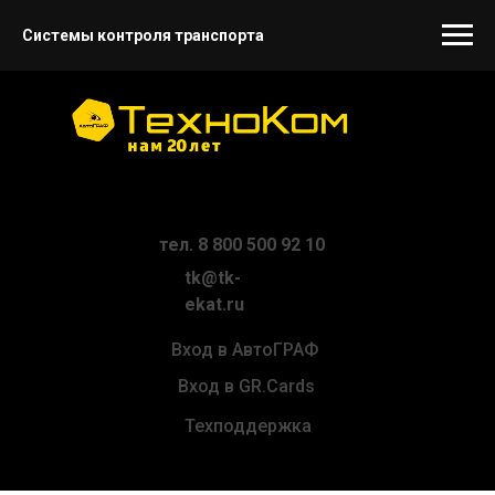
Системы контроля транспорта
тел. 8 800 500 92 10
tk@tk-
ekat.ru
Вход в АвтоГРАФ
Вход в GR.Cards
Техподдержка