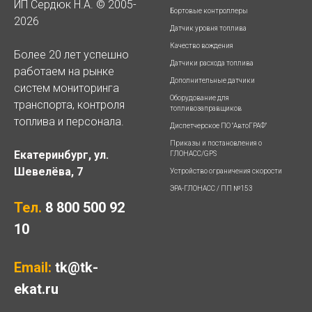
ИП Сердюк Н.А. © 2005-
Бортовые контроллеры
2026
Датчик уровня топлива
Качество вождения
Более 20 лет успешно
Датчики расхода топлива
работаем на рынке
Дополнительные датчики
систем мониторинга
Оборудование для
транспорта, контроля
топливозаправщиков
топлива и персонала.
Диспетчерское ПО "АвтоГРАФ"
Приказы и постановления о
Екатеринбург, ул.
ГЛОНАСС/GPS
Шевелёва, 7
Устройство ограничения скорости
ЭРА-ГЛОНАСС / ПП №153
Тел.
8 800 500 92
10
Email:
tk@tk-
ekat.ru