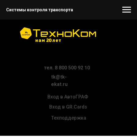
Системы контроля транспорта
тел. 8 800 500 92 10
tk@tk-
ekat.ru
Вход в АвтоГРАФ
Вход в GR.Cards
Техподдержка