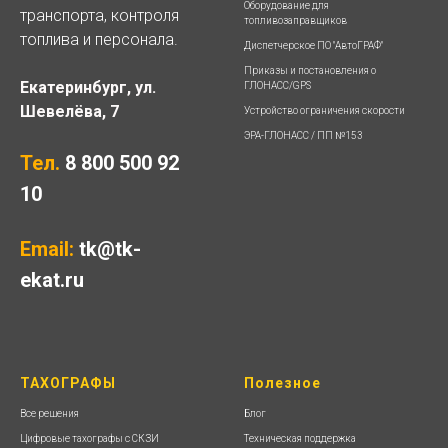
Оборудование для
транспорта, контроля
топливозаправщиков
топлива и персонала.
Диспетчерское ПО "АвтоГРАФ"
Приказы и постановления о
Екатеринбург, ул.
ГЛОНАСС/GPS
Шевелёва, 7
Устройство ограничения скорости
ЭРА-ГЛОНАСС / ПП №153
Тел.
8 800 500 92
10
Email:
tk@tk-
ekat.ru
ТАХОГРАФЫ
Полезное
Все решения
Блог
Цифровые тахографы с СКЗИ
Техническая поддержка