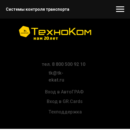
Системы контроля транспорта
тел. 8 800 500 92 10
tk@tk-
ekat.ru
Вход в АвтоГРАФ
Вход в GR.Cards
Техподдержка